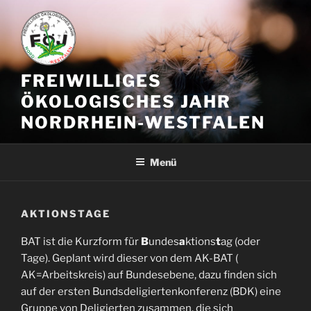
Zum
Inhalt
springen
FREIWILLIGES
ÖKOLOGISCHES JAHR
NORDRHEIN-WESTFALEN
Menü
AKTIONSTAGE
BAT ist die Kurzform für
B
undes
a
ktions
t
ag (oder
Tage). Geplant wird dieser von dem AK-BAT (
AK=Arbeitskreis) auf Bundesebene, dazu finden sich
auf der ersten Bundsdeligiertenkonferenz (BDK) eine
Gruppe von Deligierten zusammen, die sich